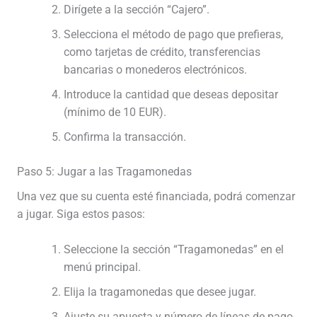
Dirígete a la sección “Cajero”.
Selecciona el método de pago que prefieras,
como tarjetas de crédito, transferencias
bancarias o monederos electrónicos.
Introduce la cantidad que deseas depositar
(mínimo de 10 EUR).
Confirma la transacción.
Paso 5: Jugar a las Tragamonedas
Una vez que su cuenta esté financiada, podrá comenzar
a jugar. Siga estos pasos:
Seleccione la sección “Tragamonedas” en el
menú principal.
Elija la tragamonedas que desee jugar.