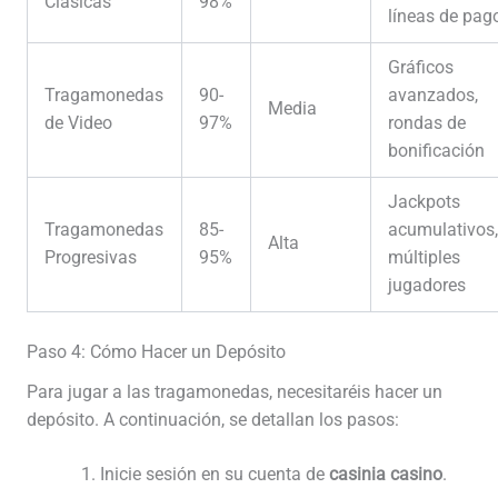
Clásicas
98%
líneas de pag
Gráficos
Tragamonedas
90-
avanzados,
Media
de Video
97%
rondas de
bonificación
Jackpots
Tragamonedas
85-
acumulativos
Alta
Progresivas
95%
múltiples
jugadores
Paso 4: Cómo Hacer un Depósito
Para jugar a las tragamonedas, necesitaréis hacer un
depósito. A continuación, se detallan los pasos:
Inicie sesión en su cuenta de
casinia casino
.