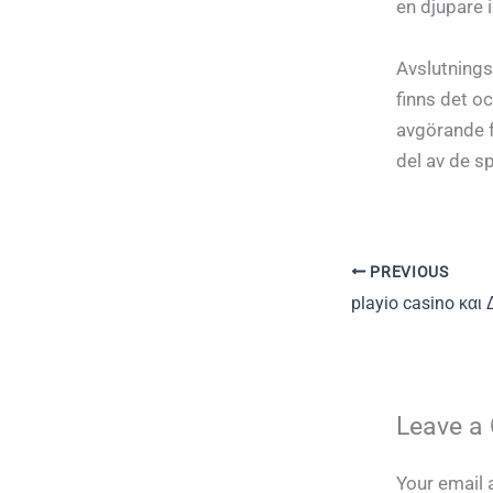
en djupare 
Avslutnings
finns det o
avgörande f
del av de s
PREVIOUS
Leave a
Your email 