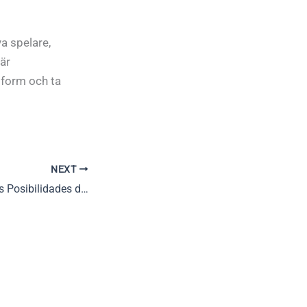
a spelare,
är
tform och ta
NEXT
Cómo Aumentar tus Posibilidades de Ganar en Noodlespin Casino