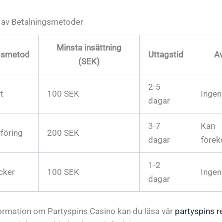
 av Betalningsmetoder
Minsta insättning
gsmetod
Uttagstid
Av
(SEK)
2-5
t
100 SEK
Ingen
dagar
3-7
Kan
föring
200 SEK
dagar
före
1-2
cker
100 SEK
Ingen
dagar
ormation om Partyspins Casino kan du läsa vår
partyspins r