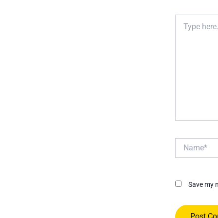
Type
here..
Name*
Save my n