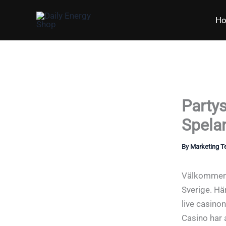
Skip
H
to
content
Partys
Spela
By
Marketing 
Välkommen t
Sverige. Här
live casinon
Casino har 