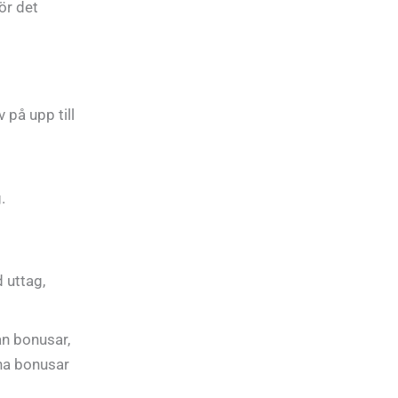
ör det
på upp till
.
 uttag,
ån bonusar,
ina bonusar