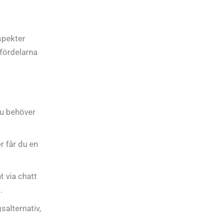
spekter
fördelarna
Du behöver
.
r får du en
 via chatt
.
salternativ,