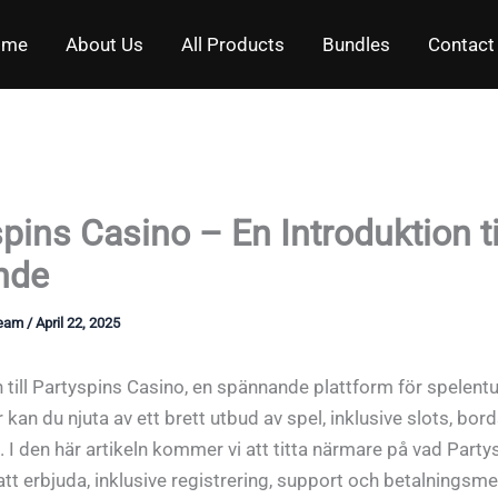
ome
About Us
All Products
Bundles
Contact
pins Casino – En Introduktion ti
nde
Team
/
April 22, 2025
ill Partyspins Casino, en spännande plattform för spelentus
 kan du njuta av ett brett utbud av spel, inklusive slots, bor
. I den här artikeln kommer vi att titta närmare på vad Party
att erbjuda, inklusive registrering, support och betalningsme