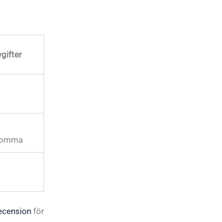
gifter
komma
ecension
för