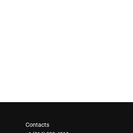
Contacts