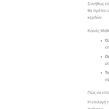
Συνήθως εί
θα πρέπει 
κερδών.
Κοινές Μύθ
Όλ
επ
Οι
με
Τα
υψ
Πώς να επι
Η επιλογή 
ανάγκες: