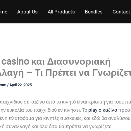
ome
About Us
All Products
Bundles
Contact
o casino και Διασυνοριακή
λαγή – Τι Πρέπει να Γνωρίζε
Team
/
April 22, 2025
παιχνιδιού σε καζίνο από το κινητό είναι κρίσιμη για τους π
ην ευκολία του παιχνιδιού εν κινήσει. Το
playio καζίνο
προσφ
νη πλατφόρμα για κινητές συσκευές, και εδώ θα αναλύσου
κή συναλλαγή και όλα όσα θα πρέπει να γνωρίζετε.