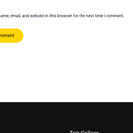
ame, email, and website in this browser for the next time I comment.