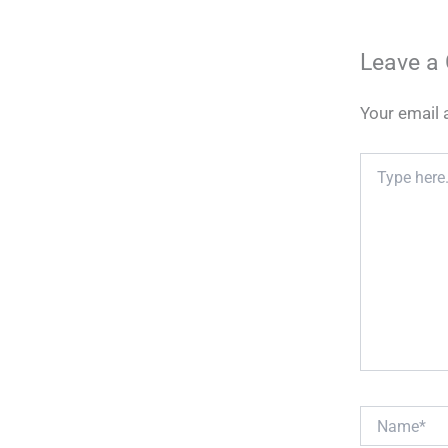
Leave a
Your email 
Type
here..
Name*