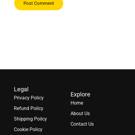
Legal
Explore
Privacy Policy
Home
Refund Poilcy
About Us
Shipping Poilcy
Contact Us
Cookie Policy