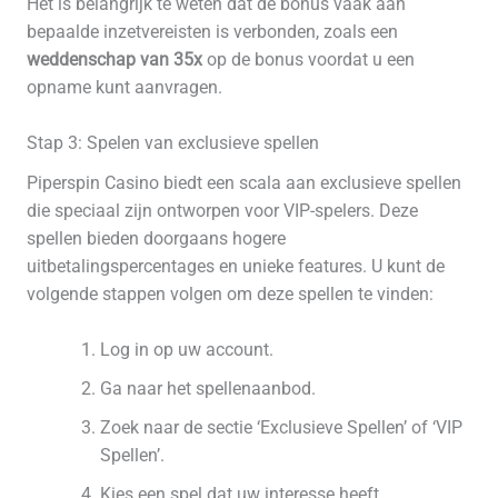
Het is belangrijk te weten dat de bonus vaak aan
bepaalde inzetvereisten is verbonden, zoals een
weddenschap van 35x
op de bonus voordat u een
opname kunt aanvragen.
Stap 3: Spelen van exclusieve spellen
Piperspin Casino biedt een scala aan exclusieve spellen
die speciaal zijn ontworpen voor VIP-spelers. Deze
spellen bieden doorgaans hogere
uitbetalingspercentages en unieke features. U kunt de
volgende stappen volgen om deze spellen te vinden:
Log in op uw account.
Ga naar het spellenaanbod.
Zoek naar de sectie ‘Exclusieve Spellen’ of ‘VIP
Spellen’.
Kies een spel dat uw interesse heeft.