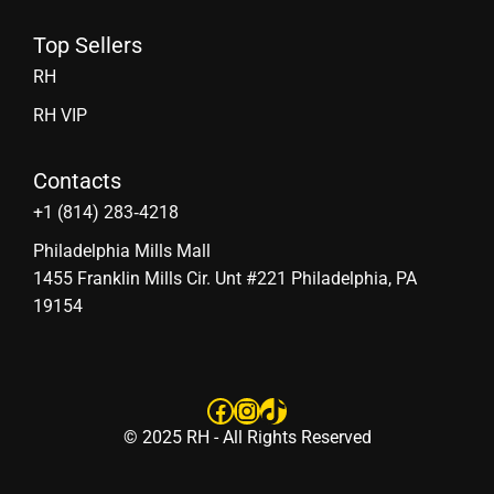
Top Sellers
RH
RH VIP
Contacts
‪+1 (814) 283‑4218
Philadelphia Mills Mall
1455 Franklin Mills Cir. Unt #221 Philadelphia, PA
19154
Facebook
Instagram
TikTok
© 2025 RH - All Rights Reserved