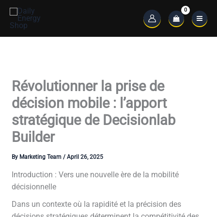
Skip
to
Main
content
Menu
Révolutionner la prise de
décision mobile : l’apport
stratégique de Decisionlab
Builder
By
Marketing Team
/
April 26, 2025
Introduction : Vers une nouvelle ère de la mobilité
décisionnelle
Dans un contexte où la rapidité et la précision des
décisions stratégiques déterminent la compétitivité des